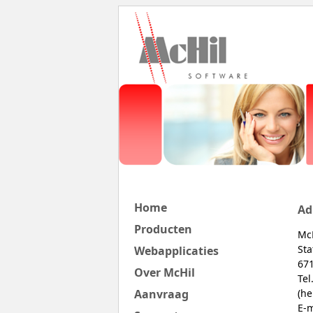
Home
Ad
Producten
McH
Sta
Webapplicaties
67
Over McHil
Tel
Aanvraag
(he
E-m