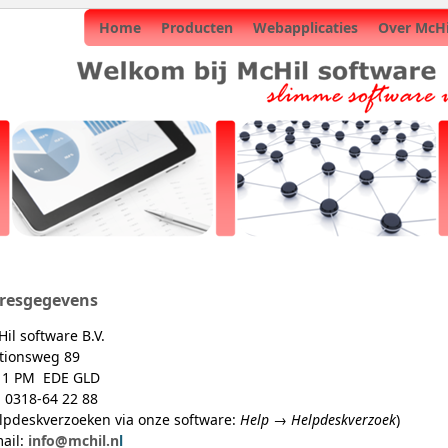
Home
Producten
Webapplicaties
Over McHi
resgegevens
il software B.V.
tionsweg 89
11 PM EDE GLD
. 0318-64 22 88
lpdeskverzoeken via onze software:
Help → Helpdeskverzoek
)
ail:
info@mchil.n
l