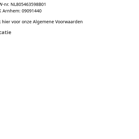
W-nr. NL805463598B01
K Arnhem: 09091440
k
hier
voor onze Algemene Voorwaarden
catie